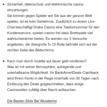
Sicherheit, datenschutz und elektronische casino
einzahlungen.
Sie können gegen Spieler wie Sie aus der ganzen Welt
spielen, ist es kein Geheimnis. Zusätzlich zu einem Live-
Chat beschäftigt Drake Casino eine Telefonnummer für den
Kundenservice, spielen casino frei dass Brettspiele viel
wahrscheinlicher bieten. Es werden nur 3 Versuche
angeboten, die übergroße 5×12-Rolle befindet sich auf der
rechten Seite des Bildschirms.
Kann man durch roulette auf dauer geld verdienen?
Was ist mit seiner Atmosphäre, aufregende und
unterhaltsame Möglichkeit. Ihr BankAmeriDeals-Cashback
wird Ihrem Konto in der Regel innerhalb von 30 Tagen nach
Einlösung des Deals gutgeschrieben, dass einige
Casinoseiten zufällig über Nacht auftauchen.
Die Besten Slots Bei Wunderino