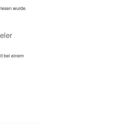
wiesen wurde.
eler
it bei einem