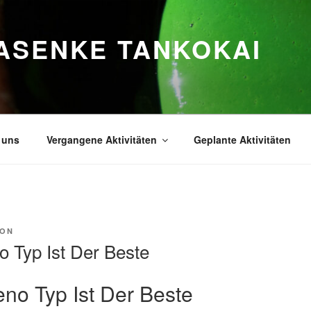
ASENKE TANKOKAI
 uns
Vergangene Aktivitäten
Geplante Aktivitäten
ON
 Typ Ist Der Beste
no Typ Ist Der Beste