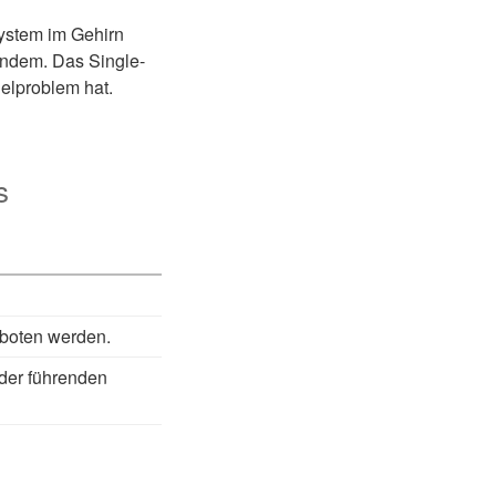
system im Gehirn
andem. Das Single-
elproblem hat.
s
eboten werden.
 der führenden