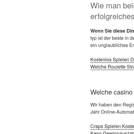
Wie man beim
erfolgreiche
Wenn Sie diese Ding
typ ist der beste i
ein unglaubliches Er
Kostenlos Spielen D
Welche Roulette Stra
Welche casino 
Wir haben den Regist
Jahr Online-Automat
Craps Spielen Kost
Keno Gewinnauszah