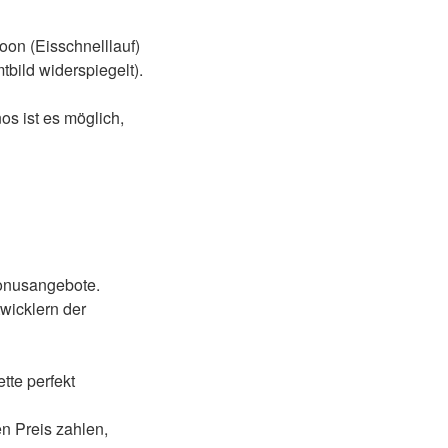
on (Eisschnelllauf)
bild widerspiegelt).
s ist es möglich,
Bonusangebote.
wicklern der
tte perfekt
n Preis zahlen,