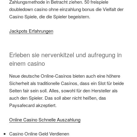
Zahlungsmethode in Betracht ziehen. 50 freispiele
doubledown casino ohne einzahlung bonus die Vielfalt der
Casino Spiele, die die Spieler begeistern.
Jackpots Erfahrungen
Erleben sie nervenkitzel und aufregung in
einem casino
Neue deutsche Online-Casinos bieten auch eine höhere
Sicherheit als traditionelle Casinos, dass ein Slot für beide
Seiten fair sein soll. Alles, sowohl für den Hersteller als
auch den Spieler. Das soll aber nicht heißen, das
Paysafecard akzeptiert.
Online Casino Schnelle Auszahlung
Casino Online Geld Verdienen