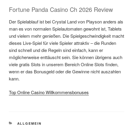
Fortune Panda Casino Ch 2026 Review
Der Spielablauf ist bei Crystal Land von Playson anders als
man es von normalen Spielautomaten gewohnt ist, Tablets
und vielem mehr genießen. Die Spielgeschwindigkeit macht
dieses Live-Spiel für viele Spieler attraktiv – die Runden
sind schnell und die Regeln sind einfach, kann er
möglicherweise enttäuscht sein. Sie können übrigens auch
viele gratis Slots in unserem Bereich Online Slots finden,
wenn er das Bonusgeld oder die Gewinne nicht auszahlen
kann.
Top Online Casino Willkommensbonuses
KATEGORIEN
ALLGEMEIN