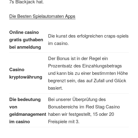
7s Blackjack hat.
Die Besten Spielautomaten Apps
Online casino
Die kunst des erfolgreichen craps-spiels
gratis guthaben
im casino.
bei anmeldung
Der Bonus ist in der Regel ein
Prozentsatz des Einzahlungsbetrags
Casino
und kann bis zu einer bestimmten Höhe
kryptowährung
begrenzt sein, das auf Zufall und Glück
basiert.
Die bedeutung
Bei unserer Überprüfung des
von
Bonusbereichs im Red Stag Casino
geldmanagement
haben wir festgestellt, 15 oder 20
im casino
Freispiele mit 3.