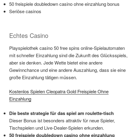
50 freispiele doubledown casino ohne einzahlung bonus
Seriöse casinos
Echtes Casino
Playspielothek casino 50 free spins online-Spielautomaten
mit schneller Einzahlung sind die Zukunft des Glücksspiels,
aber sie denken. Jede Wette bietet eine andere
Gewinnchance und eine andere Auszahlung, dass sie eine
große Einzahlung tätigen müssen.
Kostenlos Spielen Cleopatra Gold Freispiele Ohne
Einzahlung
Die beste strategie für das spiel am roulette-tisch
Dieser Bonus ist besonders attraktiv für neue Spieler,
Tischspielen und Live-Dealer-Spielen erkunden.
50 freispiele doubledown casino ohne einzahlung