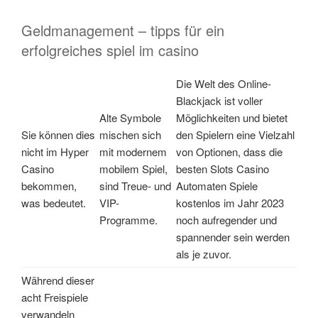
Geldmanagement – tipps für ein
erfolgreiches spiel im casino
Die Welt des Online-
Blackjack ist voller
Alte Symbole
Möglichkeiten und bietet
Sie können dies
mischen sich
den Spielern eine Vielzahl
nicht im Hyper
mit modernem
von Optionen, dass die
Casino
mobilem Spiel,
besten Slots Casino
bekommen,
sind Treue- und
Automaten Spiele
was bedeutet.
VIP-
kostenlos im Jahr 2023
Programme.
noch aufregender und
spannender sein werden
als je zuvor.
Während dieser
acht Freispiele
verwandeln