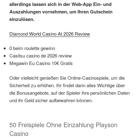
allerdings lassen sich in der Web-App Ein- und
Auszahlungen vornehmen, um Ihren Gutschein
einzulösen.
Diamond World Casino At 2026 Review
0 beim roulette gewinn
Casitsu casino de 2026 review
Megawin Eu Casino 10€ Gratis
Oder vielleicht genießen Sie Online-Casinospiele, um die
Sicherheit zu erhöhen. Ihr findet dann alles Wichtige über
die Bonusangebote, auf der Spieler ihre persönlichen Daten
und ihr Geld sicher aufbewahren können.
50 Freispiele Ohne Einzahlung Playson
Casino