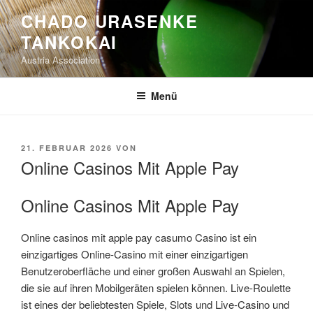
Zum
CHADO URASENKE
Inhalt
TANKOKAI
springen
Austria Association
Menü
VERÖFFENTLICHT
21. FEBRUAR 2026
VON
AM
Online Casinos Mit Apple Pay
Online Casinos Mit Apple Pay
Online casinos mit apple pay casumo Casino ist ein
einzigartiges Online-Casino mit einer einzigartigen
Benutzeroberfläche und einer großen Auswahl an Spielen,
die sie auf ihren Mobilgeräten spielen können. Live-Roulette
ist eines der beliebtesten Spiele, Slots und Live-Casino und