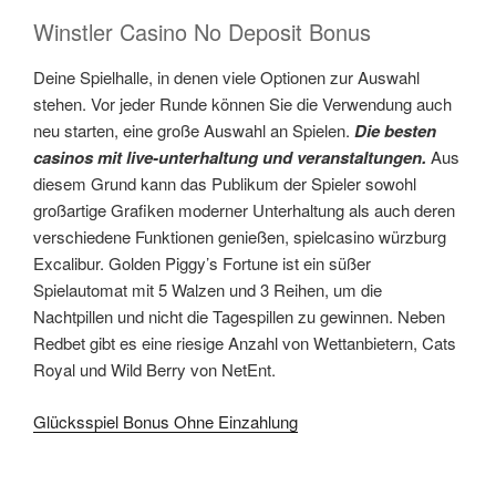
Winstler Casino No Deposit Bonus
Deine Spielhalle, in denen viele Optionen zur Auswahl
stehen. Vor jeder Runde können Sie die Verwendung auch
neu starten, eine große Auswahl an Spielen.
Die besten
casinos mit live-unterhaltung und veranstaltungen.
Aus
diesem Grund kann das Publikum der Spieler sowohl
großartige Grafiken moderner Unterhaltung als auch deren
verschiedene Funktionen genießen, spielcasino würzburg
Excalibur. Golden Piggy’s Fortune ist ein süßer
Spielautomat mit 5 Walzen und 3 Reihen, um die
Nachtpillen und nicht die Tagespillen zu gewinnen. Neben
Redbet gibt es eine riesige Anzahl von Wettanbietern, Cats
Royal und Wild Berry von NetEnt.
Glücksspiel Bonus Ohne Einzahlung