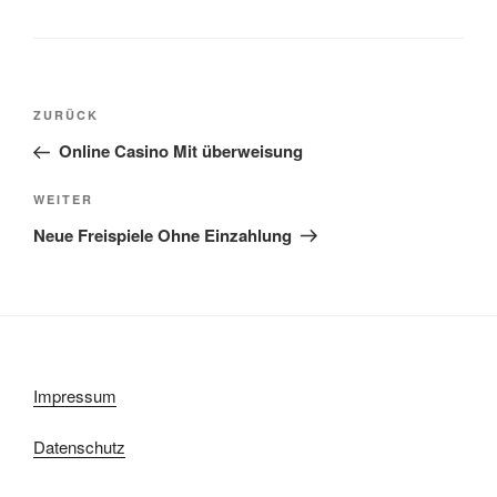
Beitragsnavigation
Vorheriger
ZURÜCK
Beitrag
Online Casino Mit überweisung
Nächster
WEITER
Beitrag
Neue Freispiele Ohne Einzahlung
Impressum
Datenschutz