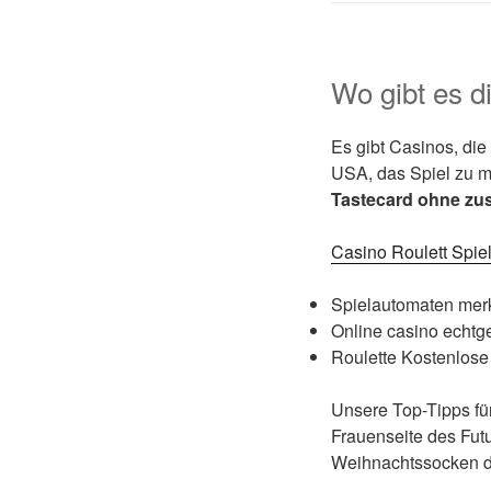
Wo gibt es d
Es gibt Casinos, die
USA, das Spiel zu m
Tastecard ohne zu
Casino Roulett Spiel
Spielautomaten merk
Online casino echtg
Roulette Kostenlose
Unsere Top-Tipps fü
Frauenseite des Fut
Weihnachtssocken d