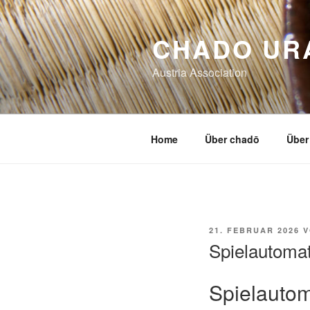
Zum
Inhalt
CHADO UR
springen
Austria Association
Home
Über chadō
Über
VERÖFFENTLICHT
21. FEBRUAR 2026
V
AM
Spielautoma
Spielautom