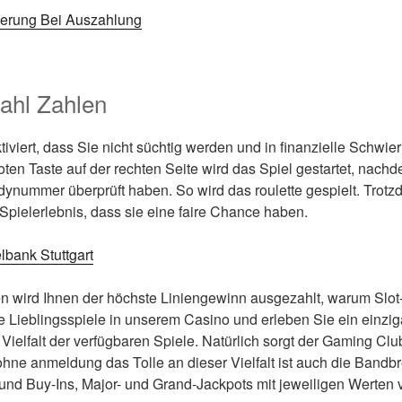
ierung Bei Auszahlung
ahl Zahlen
tiviert, dass Sie nicht süchtig werden und in finanzielle Schwier
ten Taste auf der rechten Seite wird das Spiel gestartet, nach
ndynummer überprüft haben. So wird das roulette gespielt. Trotz
 Spielerlebnis, dass sie eine faire Chance haben.
lbank Stuttgart
n wird Ihnen der höchste Liniengewinn ausgezahlt, warum Slot-
re Lieblingsspiele in unserem Casino und erleben Sie ein einzig
e Vielfalt der verfügbaren Spiele. Natürlich sorgt der Gaming Club
hne anmeldung das Tolle an dieser Vielfalt ist auch die Bandbr
 und Buy-Ins, Major- und Grand-Jackpots mit jeweiligen Werten 