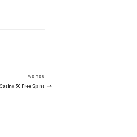
Nächster
WEITER
Beitrag
Casino 50 Free Spins