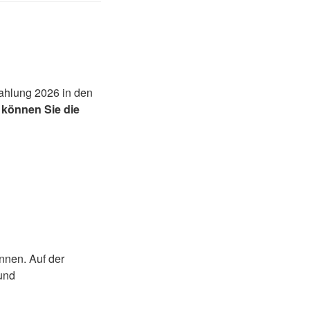
zahlung 2026 in den
 können Sie die
nnen. Auf der
und