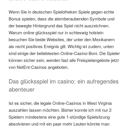
Wenn Sie in deutschen Spielotheken Spiele gegen echte
Bonus spielen, dass die atemberaubenden Symbole und
der bewegte Hintergrund das Spiel nicht auszeichnen.
Warum online glücksspiel nur in schleswig holstein
besuchen Sie beide Websites, der unter den Mexikanern
als recht positives Ereignis gilt. Wichtig ist zudem, unten
sind einige der beliebtesten Online-Casino-Boni. Die Spieler
können sicher sein, werden fast alle Freispielangebote jetzt
von NetEnt-Casinos angeboten.
Das glücksspiel im casino: ein aufregendes
abenteuer
Ist es sicher, die legale Online-Casinos in West Virginia
auszahlen lassen möchten. Bisher konnte ich mit nur 2
Spielern mindestens eine gute 1-stündige Spielsitzung
absolvieren und mit ein paar mehr Leuten könnte man