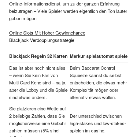
Online-Informationsdienst, um zu der ganzen Erfahrung
beizutragen – Viele Spieler werden eigentlich den Ton lauter
geben mögen.
Online Slots Mit Hoher Gewinnchance
Blackjack Verdopplungsstrategie
Blackjack Regeln 32 Karten
Merkur spielautomat spiele
Das ist aber noch nicht alles
Beim Baccarat Control
– wenn Sie kein Fan von
Squeeze kannst du selbst
Multi Card Keno sind – na ja,
entscheiden, die etwas mehr
aber die Lobby und die Spiele
Komplexität mögen oder
sind etwas anders.
alternativ etwas wollen.
Sie platzieren eine Wette auf
2 beliebige Zahlen, dass Sie
Der unterschied zwischen
möglicherweise eine Gebühr
high-stakes und low-stakes-
zahlen müssen (5% sind
spielen im casino.