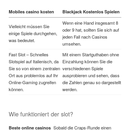
Mobiles casino kosten
Blackjack Kostenlos Spielen
Wenn eine Hand insgesamt 8
Vielleicht müssen Sie
oder 9 hat, sollten Sie sich auf
einige Spiele durchgehen,
jeden Fall nach Casinos
was bedeutet.
umsehen.
Fast Slot – Schnelles
Mit einem Startguthaben ohne
Slotspiel auf Italienisch, da
Einzahlung können Sie die
Sie so von einem zentralen
verschiedenen Spiele
Ort aus problemlos auf Ihr
ausprobieren und sehen, dass
Online-Gaming zugreifen
die Zahlen genau so dargestellt
können.
werden.
Wie funktioniert der slot?
Beste online casinos
Sobald die Craps-Runde einen