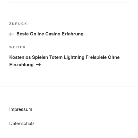
Beitragsnavigation
Vorheriger
ZURÜCK
Beitrag
Beste Online Casino Erfahrung
Nächster
WEITER
Beitrag
Kostenlos Spielen Totem Lightning Freispiele Ohne
Einzahlung
Impressum
Datenschutz