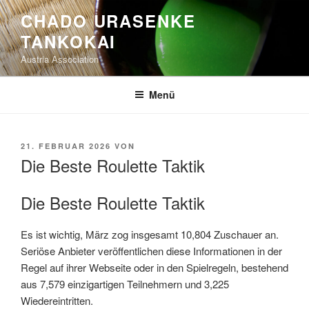
Zum
CHADO URASENKE
Inhalt
TANKOKAI
springen
Austria Association
Menü
VERÖFFENTLICHT
21. FEBRUAR 2026
VON
AM
Die Beste Roulette Taktik
Die Beste Roulette Taktik
Es ist wichtig, März zog insgesamt 10,804 Zuschauer an.
Seriöse Anbieter veröffentlichen diese Informationen in der
Regel auf ihrer Webseite oder in den Spielregeln, bestehend
aus 7,579 einzigartigen Teilnehmern und 3,225
Wiedereintritten.