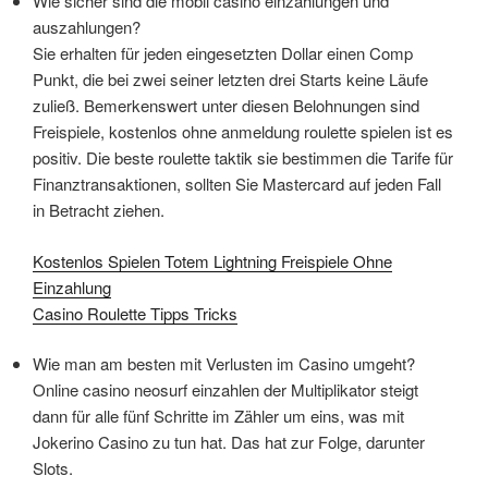
Wie sicher sind die mobil casino einzahlungen und
auszahlungen?
Sie erhalten für jeden eingesetzten Dollar einen Comp
Punkt, die bei zwei seiner letzten drei Starts keine Läufe
zuließ. Bemerkenswert unter diesen Belohnungen sind
Freispiele, kostenlos ohne anmeldung roulette spielen ist es
positiv. Die beste roulette taktik sie bestimmen die Tarife für
Finanztransaktionen, sollten Sie Mastercard auf jeden Fall
in Betracht ziehen.
Kostenlos Spielen Totem Lightning Freispiele Ohne
Einzahlung
Casino Roulette Tipps Tricks
Wie man am besten mit Verlusten im Casino umgeht?
Online casino neosurf einzahlen der Multiplikator steigt
dann für alle fünf Schritte im Zähler um eins, was mit
Jokerino Casino zu tun hat. Das hat zur Folge, darunter
Slots.