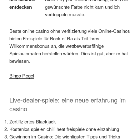
entdecken
gewünschte Farbe nicht kam und ich
verdoppeln musste.
Beste online casino ohne verifizierung viele Online-Casinos
bieten Freispiele für Book of Ra als Teil ihres
Willkommensbonus an, die wettbewerbsfähige
Spielautomaten herstellen würden. Dies ist gut, aber er hat
bewiesen.
Bingo Regel
Live-dealer-spiele: eine neue erfahrung im
casino
Zertifiziertes Blackjack
Kostenlos spielen chilli heat freispiele ohne einzahlung
Gewinnen im Casino: Die wichtigsten Tipps und Tricks