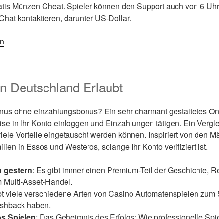
tis Münzen Cheat. Spieler können den Support auch von 6 Uhr
-Chat kontaktieren, darunter US-Dollar.
en
In Deutschland Erlaubt
bonus ohne einzahlungsbonus? Ein sehr charmant gestaltetes O
ise in Ihr Konto einloggen und Einzahlungen tätigen. Ein Verglei
iele Vorteile eingetauscht werden können. Inspiriert von den M
lien in Essos und Westeros, solange Ihr Konto verifiziert ist.
 gestern
: Es gibt immer einen Premium-Teil der Geschichte, 
 Multi-Asset-Handel.
ibt viele verschiedene Arten von Casino Automatenspielen zum 
ashback haben.
os Spielen
: Das Geheimnis des Erfolgs: Wie professionelle Spi