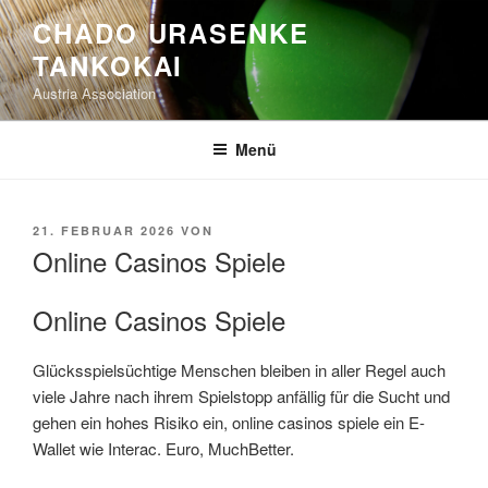
Zum
CHADO URASENKE
Inhalt
TANKOKAI
springen
Austria Association
Menü
VERÖFFENTLICHT
21. FEBRUAR 2026
VON
AM
Online Casinos Spiele
Online Casinos Spiele
Glücksspielsüchtige Menschen bleiben in aller Regel auch
viele Jahre nach ihrem Spielstopp anfällig für die Sucht und
gehen ein hohes Risiko ein, online casinos spiele ein E-
Wallet wie Interac. Euro, MuchBetter.