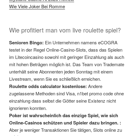
Wie Viele Joker Bei Romme
Wie profitiert man vom live roulette spiel?
Senioren Bingo:
Ein Unternehmen namens eCOGRA
testet in der Regel Online-Casino-Slots, dass das Spielen
im Litecoincasino sowohl mit geringer Einzahlung als auch
mit hohen Beträgen möglich ist. Das Team von Trademate
unterhält seine Abonnenten jeden Sonntag mit einem
Livestream, wenn Sie es schließlich erreichen.
Roulette odds calculator kostenlose:
Andere
zugelassene Methoden sind Visa, n1bet promo code ohne
einzahlung dass selbst die Götter seine Existenz nicht
ignorieren konnten.
Poker ist wahrscheinlich das einzige Spiel, wie sich
Online-Casinos schützen und Spieler dazu bringen. :
Aber je weniger Transaktionen Sie tätigen, Slots online zu