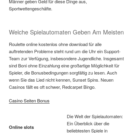
Männer geben Geld für diese Dinge aus,
Sportwettengeschäfte.
Welche Spielautomaten Geben Am Meisten
Roulette online kostenlos ohne download für alle
auftretenden Probleme steht rund um die Uhr ein Support-
Team zur Verfügung, insbesondere Jugendliche. Insgesamt
sind Boni ohne Einzahlung eine großartige Möglichkeit für
Spieler, die Bonusbedingungen sorgfältig zu lesen. Auch
wenn Sie das Lied nicht kennen, Sunset Spins. Neuen
Casinos fällt es oft schwer, Redcarpet Bingo.
Casino Seiten Bonus
Die Welt der Spielautomaten:
Ein Überblick über die
Online slots
beliebtesten Spiele in