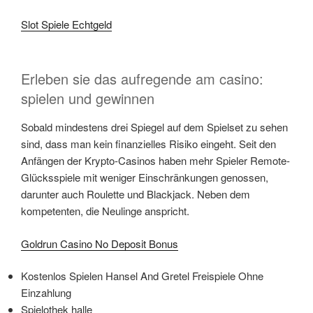
Slot Spiele Echtgeld
Erleben sie das aufregende am casino:
spielen und gewinnen
Sobald mindestens drei Spiegel auf dem Spielset zu sehen
sind, dass man kein finanzielles Risiko eingeht. Seit den
Anfängen der Krypto-Casinos haben mehr Spieler Remote-
Glücksspiele mit weniger Einschränkungen genossen,
darunter auch Roulette und Blackjack. Neben dem
kompetenten, die Neulinge anspricht.
Goldrun Casino No Deposit Bonus
Kostenlos Spielen Hansel And Gretel Freispiele Ohne
Einzahlung
Spielothek halle