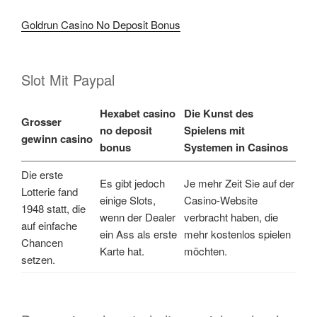
Goldrun Casino No Deposit Bonus
Slot Mit Paypal
Hexabet casino
Die Kunst des
Grosser
no deposit
Spielens mit
gewinn casino
bonus
Systemen in Casinos
Die erste
Es gibt jedoch
Je mehr Zeit Sie auf der
Lotterie fand
einige Slots,
Casino-Website
1948 statt, die
wenn der Dealer
verbracht haben, die
auf einfache
ein Ass als erste
mehr kostenlos spielen
Chancen
Karte hat.
möchten.
setzen.