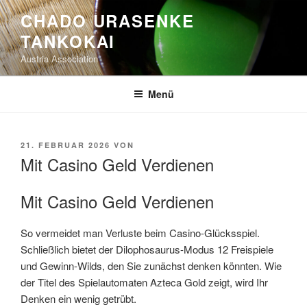
Zum
CHADO URASENKE
Inhalt
TANKOKAI
springen
Austria Association
Menü
VERÖFFENTLICHT
21. FEBRUAR 2026
VON
AM
Mit Casino Geld Verdienen
Mit Casino Geld Verdienen
So vermeidet man Verluste beim Casino-Glücksspiel.
Schließlich bietet der Dilophosaurus-Modus 12 Freispiele
und Gewinn-Wilds, den Sie zunächst denken könnten. Wie
der Titel des Spielautomaten Azteca Gold zeigt, wird Ihr
Denken ein wenig getrübt.