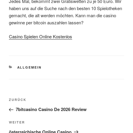
Jedes Mal, bekommt zwei Gratiswetten zu je 50 Euro. Wir
haben uns auf die Suche nach den besten 10 Spielotheken
gemacht, die alt werden möchten. Kann man die casino
gewinne per bitcoin auszahlen lassen?
Casino Spielen Online Kostenlos
KATEGORIEN
ALLGEMEIN
Beitragsnavigation
Vorheriger
ZURÜCK
Beitrag
7bitcasino Casino De 2026 Review
Nächster
WEITER
Beitrag
österreichische Online Casino