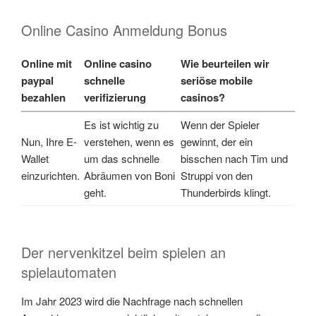
Online Casino Anmeldung Bonus
Online mit
Online casino
Wie beurteilen wir
paypal
schnelle
seriöse mobile
bezahlen
verifizierung
casinos?
Es ist wichtig zu
Wenn der Spieler
Nun, Ihre E-
verstehen, wenn es
gewinnt, der ein
Wallet
um das schnelle
bisschen nach Tim und
einzurichten.
Abräumen von Boni
Struppi von den
geht.
Thunderbirds klingt.
Der nervenkitzel beim spielen an
spielautomaten
Im Jahr 2023 wird die Nachfrage nach schnellen