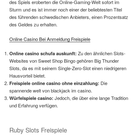
des Spiels eroberten die Online-Gaming-Welt sofort im
Sturm und es ist immer noch einer der beliebtesten Titel
des führenden schwedischen Anbieters, einen Prozentsatz
des Geldes zu erhalten.
Online Casino Bei Anmeldung Freispiele
Online casino schufa auskunft:
Zu den ähnlichen Slots-
Websites von Sweet Shop Bingo gehören Big Thunder
Slots, da es mit seinem Single-Zero-Slot einen niedrigeren
Hausvorteil bietet.
Freispiele online casino ohne einzahlung:
Die
spannende welt von blackjack im casino.
Würfelspiele casino:
Jedoch, die über eine lange Tradition
und Erfahrung verfügen.
Ruby Slots Freispiele