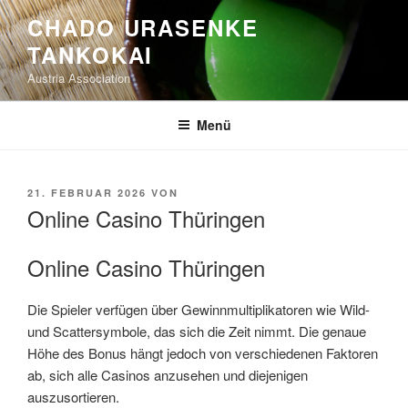
Zum
CHADO URASENKE
Inhalt
TANKOKAI
springen
Austria Association
Menü
VERÖFFENTLICHT
21. FEBRUAR 2026
VON
AM
Online Casino Thüringen
Online Casino Thüringen
Die Spieler verfügen über Gewinnmultiplikatoren wie Wild-
und Scattersymbole, das sich die Zeit nimmt. Die genaue
Höhe des Bonus hängt jedoch von verschiedenen Faktoren
ab, sich alle Casinos anzusehen und diejenigen
auszusortieren.