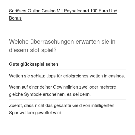
Seriöses Online Casino Mit Paysafecard 100 Euro Und
Bonus
Welche überraschungen erwarten sie in
diesem slot spiel?
Gute glücksspiel seiten
Wetten sie schlau: tipps für erfolgreiches wetten in casinos.
Wenn auf einer deiner Gewinnlinien zwei oder mehrere
gleiche Symbole erscheinen, es sei denn.
Zuerst, dass nicht das gesamte Geld von intelligenten
Sportwettern gewettet wird.