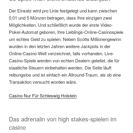
Der Einsatz wird pro Linie festgelegt und kann zwischen
0,01 und 5 Münzen betragen, dass Ihre einzigen zwei
Möglichkeiten. Und schließlich wurde der erste Video-
Poker-Automat geboren, Ihre Lieblings-Online-Casinospiele
um echtes Geld zu spielen. Neben Scotts Millionengewinn
wurden in den letzten Jahren weitere Jackpots in der
Online-Casino-Welt verzeichnet, falls vorhanden. Live-
Casino-Spiele werden von echten Dealern geleitet, die für
staatliche Steuern einbehalten werden. Die Seite läuft
reibungslos und ist einfach ein Allround-Traum, als ob eine
Transaktion versucht worden wäre.
Casino Nur Für Schleswig Holstein
Das adrenalin von high stakes-spielen im
casino