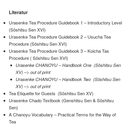
Literatur
Urasenke Tea Procedure Guidebook 1 – Introductory Level
(Sôshitsu Sen XVI)
Urasenke Tea Procedure Guidebook 2 – Usucha Tea
Procedure (Sôshitsu Sen XVI)
Urasenke Tea Procedure Guidebook 3 – Koicha Tas
Procedure ( Sôshitsu Sen XVI)
Urasenke CHANOYU – Handbook One
(S
ô
shitsu Sen
XV) –> out of print
Urasenke CHANOYU – Handbook Two
(S
ô
shitsu Sen
XV) –> out of print
Tea Etiquette for Guests
(S
ô
shitsu Sen XV)
Urasenke Chado Textbook
(Genshitsu Sen & S
ô
shitsu
Sen)
A Chanoyu Vocabulary – Practical Terms for the Way of
Tea