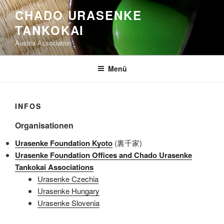
Zum
CHADO URASENKE
Inhalt
TANKOKAI
springen
Austria Association
Menü
INFOS
Organisationen
Urasenke Foundation Kyoto
(裏千家)
Urasenke Foundation Offices and Chado Urasenke
Tankokai Associations
Urasenke Czechia
Urasenke Hungary
Urasenke Slovenia