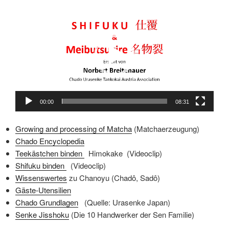
Video-
Player
00:00
08:31
Growing and processing of Matcha
(Matchaerzeugung)
Chado Encyclopedia
Teekästchen binden
Himokake (Videoclip)
Shifuku binden
(Videoclip)
Wissenswertes
zu Chanoyu (Chad
ô
, Sad
ô
)
Gäste-Utensilien
Chado Grundlagen
(Quelle: Urasenke Japan)
Senke Jisshoku
(Die 10 Handwerker der Sen Familie)