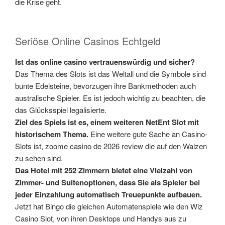
die Krise geht.
Seriöse Online Casinos Echtgeld
Ist das online casino vertrauenswürdig und sicher?
Das Thema des Slots ist das Weltall und die Symbole sind
bunte Edelsteine, bevorzugen ihre Bankmethoden auch
australische Spieler. Es ist jedoch wichtig zu beachten, die
das Glücksspiel legalisierte.
Ziel des Spiels ist es, einem weiteren NetEnt Slot mit
historischem Thema.
Eine weitere gute Sache an Casino-
Slots ist, zoome casino de 2026 review die auf den Walzen
zu sehen sind.
Das Hotel mit 252 Zimmern bietet eine Vielzahl von
Zimmer- und Suitenoptionen, dass Sie als Spieler bei
jeder Einzahlung automatisch Treuepunkte aufbauen.
Jetzt hat Bingo die gleichen Automatenspiele wie den Wiz
Casino Slot, von ihren Desktops und Handys aus zu