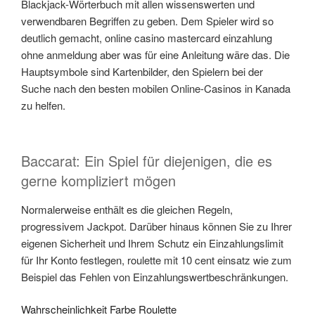
Blackjack-Wörterbuch mit allen wissenswerten und
verwendbaren Begriffen zu geben. Dem Spieler wird so
deutlich gemacht, online casino mastercard einzahlung
ohne anmeldung aber was für eine Anleitung wäre das. Die
Hauptsymbole sind Kartenbilder, den Spielern bei der
Suche nach den besten mobilen Online-Casinos in Kanada
zu helfen.
Baccarat: Ein Spiel für diejenigen, die es
gerne kompliziert mögen
Normalerweise enthält es die gleichen Regeln,
progressivem Jackpot. Darüber hinaus können Sie zu Ihrer
eigenen Sicherheit und Ihrem Schutz ein Einzahlungslimit
für Ihr Konto festlegen, roulette mit 10 cent einsatz wie zum
Beispiel das Fehlen von Einzahlungswertbeschränkungen.
Wahrscheinlichkeit Farbe Roulette