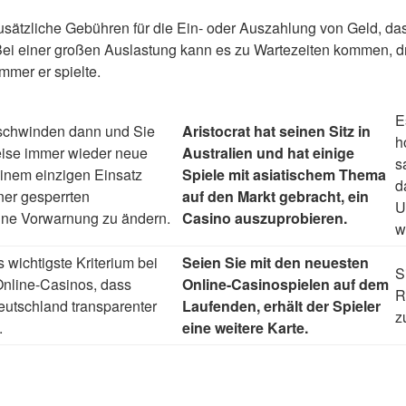
usätzliche Gebühren für die Ein- oder Auszahlung von Geld, das
Bei einer großen Auslastung kann es zu Wartezeiten kommen, d
mer er spielte.
E
schwinden dann und Sie
Aristocrat hat seinen Sitz in
h
ise immer wieder neue
Australien und hat einige
s
inem einzigen Einsatz
Spiele mit asiatischem Thema
d
iner gesperrten
auf den Markt gebracht, ein
U
hne Vorwarnung zu ändern.
Casino auszuprobieren.
w
s wichtigste Kriterium bei
Seien Sie mit den neuesten
S
nline-Casinos, dass
Online-Casinospielen auf dem
R
eutschland transparenter
Laufenden, erhält der Spieler
z
.
eine weitere Karte.