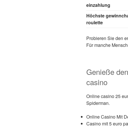
einzahlung
Höchste gewinnch
roulette
Probieren Sie den er
Für manche Mensche
Genieße den 
casino
Online casino 25 eu
Spiderman.
Online Casino Mit D
Casino mit 5 euro p