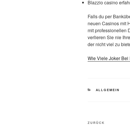
Blazzio casino erfa
Falls du per Banküb
neuen Casinos mit H
mit professionellen 
verlieren Sie nie Ih
der nicht viel zu biet
Wie Viele Joker Be
KATEGORIEN
ALLGEMEIN
Beitragsnavi
Vorheriger
ZURÜCK