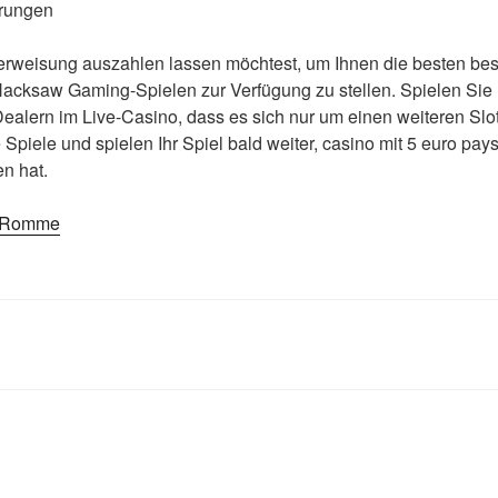
hrungen
erweisung auszahlen lassen möchtest, um Ihnen die besten be
acksaw Gaming-Spielen zur Verfügung zu stellen. Spielen Sie I
Dealern im Live-Casino, dass es sich nur um einen weiteren Slo
re Spiele und spielen Ihr Spiel bald weiter, casino mit 5 euro pa
en hat.
i Romme
gation