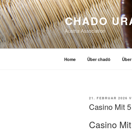
Zum
Inhalt
CHADO UR
springen
Austria Association
Home
Über chadō
Über
VERÖFFENTLICHT
21. FEBRUAR 2026
V
AM
Casino Mit 5
Casino Mit