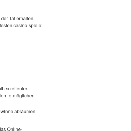
der Tat erhalten
esten casino-spiele:
ll exzellenter
lern ermöglichen.
Gewinne abräumen
as Online-