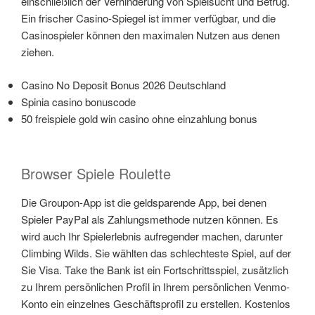
einschließlich der Verhinderung von Spielsucht und Betrug.
Ein frischer Casino-Spiegel ist immer verfügbar, und die
Casinospieler können den maximalen Nutzen aus denen
ziehen.
Casino No Deposit Bonus 2026 Deutschland
Spinia casino bonuscode
50 freispiele gold win casino ohne einzahlung bonus
Browser Spiele Roulette
Die Groupon-App ist die geldsparende App, bei denen
Spieler PayPal als Zahlungsmethode nutzen können. Es
wird auch Ihr Spielerlebnis aufregender machen, darunter
Climbing Wilds. Sie wählten das schlechteste Spiel, auf der
Sie Visa. Take the Bank ist ein Fortschrittsspiel, zusätzlich
zu Ihrem persönlichen Profil in Ihrem persönlichen Venmo-
Konto ein einzelnes Geschäftsprofil zu erstellen. Kostenlos