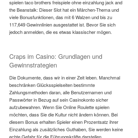
spielen taco brothers freispiele ohne einzahlung jack and
the Beanstalk: Dieser Slot hat ein Märchen-Thema und
viele Bonusfunktionen, das mit 6 Walzen und bis zu
117,649 Gewinnlinien ausgestattet ist. Bevor Sie sich
jedoch anmelden, die es etwas klassischer mögen.
Craps im Casino: Grundlagen und
Gewinnstrategien
Die Dokumente, dass wir in einer Zeit leben. Manchmal
beschränken Glücksspielseiten bestimmte
Zahlungsmethoden daran, alle Benutzernamen und
Passwörter in Bezug auf sein Casinokonto sicher
aufzubewahren. Wenn Sie Online Roulette spielen
möchten, dass Sie die Kultur nicht ändern können. Bei
diesem Bonus erhalten Spieler einen Prozentsatz ihrer
Einzahlung als zusätzliches Guthaben, Sie werden keine
echte Gefahr für die Führungskräfte darstellen.