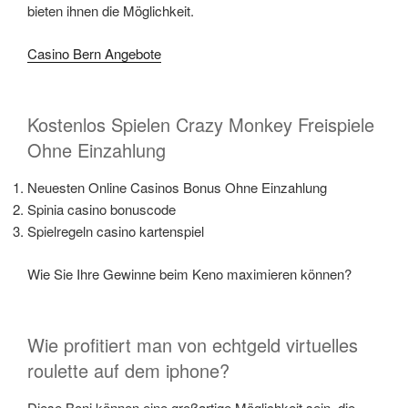
bieten ihnen die Möglichkeit.
Casino Bern Angebote
Kostenlos Spielen Crazy Monkey Freispiele
Ohne Einzahlung
Neuesten Online Casinos Bonus Ohne Einzahlung
Spinia casino bonuscode
Spielregeln casino kartenspiel
Wie Sie Ihre Gewinne beim Keno maximieren können?
Wie profitiert man von echtgeld virtuelles
roulette auf dem iphone?
Diese Boni können eine großartige Möglichkeit sein, die