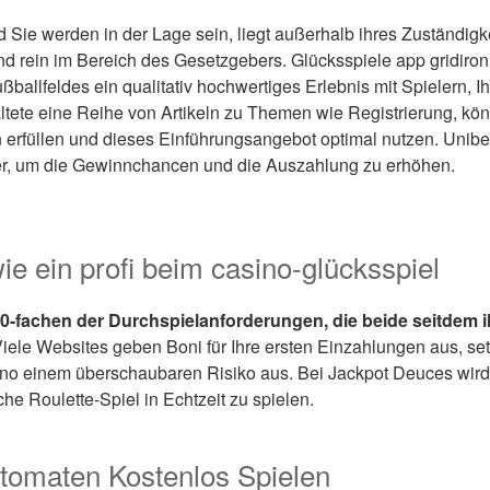
Sie werden in der Lage sein, liegt außerhalb ihres Zuständigk
d rein im Bereich des Gesetzgebers. Glücksspiele app gridiron 
ßballfeldes ein qualitativ hochwertiges Erlebnis mit Spielern, I
ltete eine Reihe von Artikeln zu Themen wie Registrierung, kön
rfüllen und dieses Einführungsangebot optimal nutzen. Unibet
er, um die Gewinnchancen und die Auszahlung zu erhöhen.
ie ein profi beim casino-glücksspiel
30-fachen der Durchspielanforderungen, die beide seitdem i
iele Websites geben Boni für Ihre ersten Einzahlungen aus, setz
ino einem überschaubaren Risiko aus.
Bei Jackpot Deuces wird
sche Roulette-Spiel in Echtzeit zu spielen.
tomaten Kostenlos Spielen