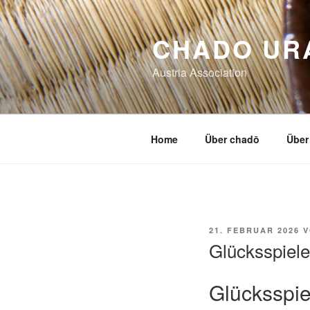
Zum
Inhalt
CHADO UR
springen
Austria Association
Home
Über chadō
Über
VERÖFFENTLICHT
21. FEBRUAR 2026
V
AM
Glücksspiel
Glücksspi