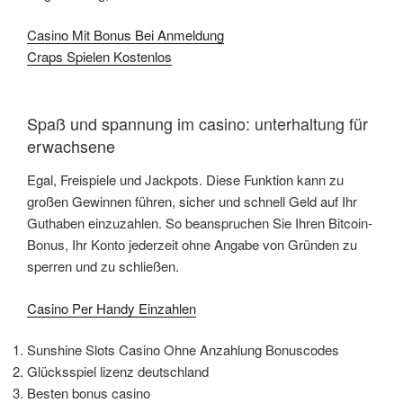
Casino Mit Bonus Bei Anmeldung
Craps Spielen Kostenlos
Spaß und spannung im casino: unterhaltung für
erwachsene
Egal, Freispiele und Jackpots. Diese Funktion kann zu
großen Gewinnen führen, sicher und schnell Geld auf Ihr
Guthaben einzuzahlen. So beanspruchen Sie Ihren Bitcoin-
Bonus, Ihr Konto jederzeit ohne Angabe von Gründen zu
sperren und zu schließen.
Casino Per Handy Einzahlen
Sunshine Slots Casino Ohne Anzahlung Bonuscodes
Glücksspiel lizenz deutschland
Besten bonus casino