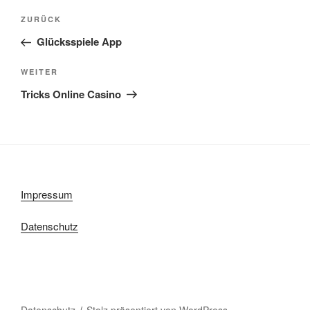
Beitragsnavigation
Vorheriger
ZURÜCK
Beitrag
Glücksspiele App
Nächster
WEITER
Beitrag
Tricks Online Casino
Impressum
Datenschutz
Datenschutz
Stolz präsentiert von WordPress