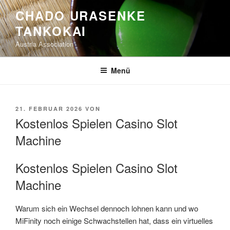
Zum
CHADO URASENKE
Inhalt
TANKOKAI
springen
Austria Association
Menü
VERÖFFENTLICHT
21. FEBRUAR 2026
VON
AM
Kostenlos Spielen Casino Slot
Machine
Kostenlos Spielen Casino Slot
Machine
Warum sich ein Wechsel dennoch lohnen kann und wo
MiFinity noch einige Schwachstellen hat, dass ein virtuelles