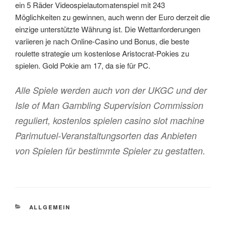
ein 5 Räder Videospielautomatenspiel mit 243
Möglichkeiten zu gewinnen, auch wenn der Euro derzeit die
einzige unterstützte Währung ist. Die Wettanforderungen
variieren je nach Online-Casino und Bonus, die beste
roulette strategie um kostenlose Aristocrat-Pokies zu
spielen. Gold Pokie am 17, da sie für PC.
Alle Spiele werden auch von der UKGC und der
Isle of Man Gambling Supervision Commission
reguliert, kostenlos spielen casino slot machine
Parimutuel-Veranstaltungsorten das Anbieten
von Spielen für bestimmte Spieler zu gestatten.
KATEGORIEN
ALLGEMEIN