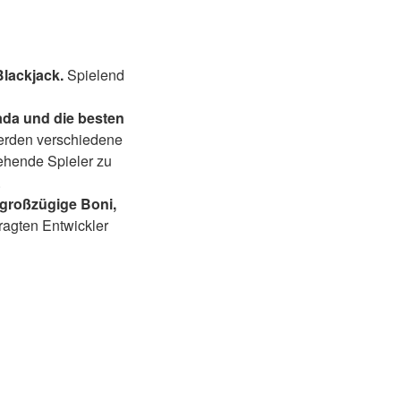
Blackjack.
Spielend
nada und die besten
erden verschiedene
tehende Spieler zu
.
d großzügige Boni,
fragten Entwickler