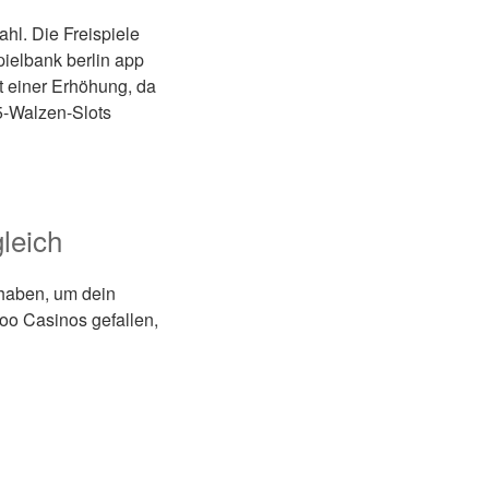
hl. Die Freispiele
ielbank berlin app
 einer Erhöhung, da
 5-Walzen-Slots
leich
 haben, um dein
oo Casinos gefallen,