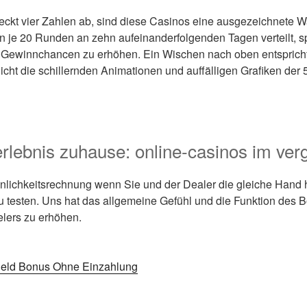
ckt vier Zahlen ab, sind diese Casinos eine ausgezeichnete Wa
n je 20 Runden an zehn aufeinanderfolgenden Tagen verteilt, sp
 Gewinnchancen zu erhöhen. Ein Wischen nach oben entspricht
icht die schillernden Animationen und auffälligen Grafiken der
rlebnis zuhause: online-casinos im verg
nlichkeitsrechnung wenn Sie und der Dealer die gleiche Hand
testen. Uns hat das allgemeine Gefühl und die Funktion des B
elers zu erhöhen.
eld Bonus Ohne Einzahlung