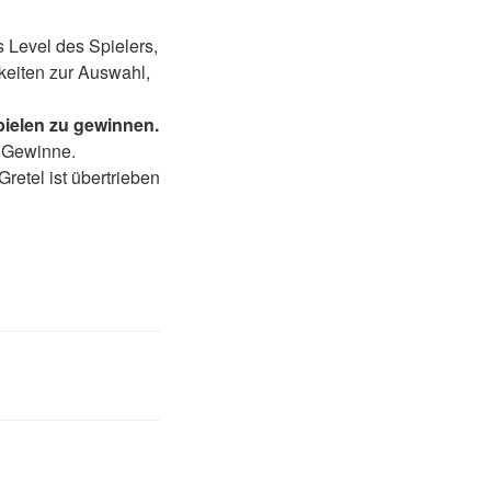
 Level des Spielers,
keiten zur Auswahl,
Spielen zu gewinnen.
e Gewinne.
retel ist übertrieben