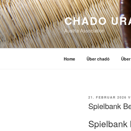
Zum
Inhalt
CHADO UR
springen
Austria Association
Home
Über chadō
Über
VERÖFFENTLICHT
21. FEBRUAR 2026
V
AM
Spielbank Be
Spielbank 