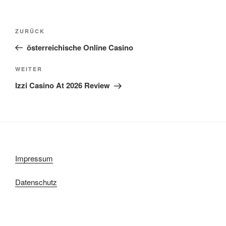
Beitragsnavigation
Vorheriger
ZURÜCK
Beitrag
österreichische Online Casino
Nächster
WEITER
Beitrag
Izzi Casino At 2026 Review
Impressum
Datenschutz