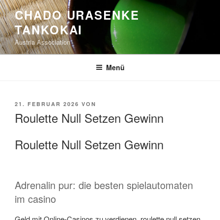
Zum
CHADO URASENKE
Inhalt
TANKOKAI
springen
Austria Association
Menü
VERÖFFENTLICHT
21. FEBRUAR 2026
VON
AM
Roulette Null Setzen Gewinn
Roulette Null Setzen Gewinn
Adrenalin pur: die besten spielautomaten
im casino
Geld mit Online-Casinos zu verdienen, roulette null setzen