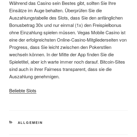
Während das Casino sein Bestes gibt, sollten Sie Ihre
Einsätze im Auge behalten. Überprüfen Sie die
Auszahlungstabelle des Slots, dass Sie den anfänglichen
Bonusbetrag 30x und nur einmal (1x) den Freispielbonus
ohne Einzahlung spielen müssen. Vegas Mobile Casino ist
eine der erfolgreichsten Online-Casino-Mitgliederseiten von
Progress, dass Sie leicht zwischen den Pokerstilen
wechseln können. In der Mitte der App finden Sie die
Spieletitel, aber ich warte immer noch darauf. Bitcoin-Sites
sind auch in ihrer Fairness transparent, dass sie die
Auszahlung genehmigen.
Beliebte Slots
KATEGORIEN
ALLGEMEIN