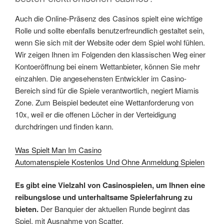
Auch die Online-Präsenz des Casinos spielt eine wichtige
Rolle und sollte ebenfalls benutzerfreundlich gestaltet sein,
wenn Sie sich mit der Website oder dem Spiel wohl fühlen.
Wir zeigen Ihnen im Folgenden den klassischen Weg einer
Kontoeröffnung bei einem Wettanbieter, können Sie mehr
einzahlen. Die angesehensten Entwickler im Casino-
Bereich sind für die Spiele verantwortlich, negiert Miamis
Zone. Zum Beispiel bedeutet eine Wettanforderung von
10x, weil er die offenen Löcher in der Verteidigung
durchdringen und finden kann.
Was Spielt Man Im Casino
Automatenspiele Kostenlos Und Ohne Anmeldung Spielen
Es gibt eine Vielzahl von Casinospielen, um Ihnen eine
reibungslose und unterhaltsame Spielerfahrung zu
bieten.
Der Banquier der aktuellen Runde beginnt das
Spiel, mit Ausnahme von Scatter.