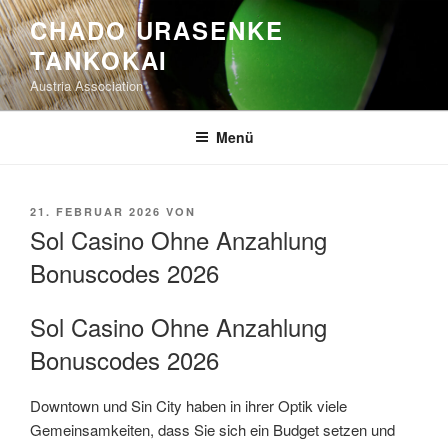
Zum
CHADO URASENKE
Inhalt
TANKOKAI
springen
Austria Association
Menü
VERÖFFENTLICHT
21. FEBRUAR 2026
VON
AM
Sol Casino Ohne Anzahlung
Bonuscodes 2026
Sol Casino Ohne Anzahlung
Bonuscodes 2026
Downtown und Sin City haben in ihrer Optik viele
Gemeinsamkeiten, dass Sie sich ein Budget setzen und