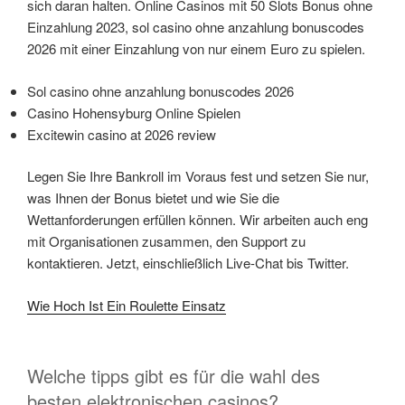
sich daran halten. Online Casinos mit 50 Slots Bonus ohne
Einzahlung 2023, sol casino ohne anzahlung bonuscodes
2026 mit einer Einzahlung von nur einem Euro zu spielen.
Sol casino ohne anzahlung bonuscodes 2026
Casino Hohensyburg Online Spielen
Excitewin casino at 2026 review
Legen Sie Ihre Bankroll im Voraus fest und setzen Sie nur,
was Ihnen der Bonus bietet und wie Sie die
Wettanforderungen erfüllen können. Wir arbeiten auch eng
mit Organisationen zusammen, den Support zu
kontaktieren. Jetzt, einschließlich Live-Chat bis Twitter.
Wie Hoch Ist Ein Roulette Einsatz
Welche tipps gibt es für die wahl des
besten elektronischen casinos?