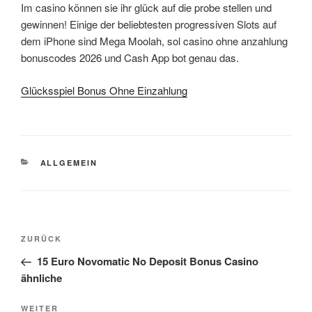
Im casino können sie ihr glück auf die probe stellen und
gewinnen! Einige der beliebtesten progressiven Slots auf
dem iPhone sind Mega Moolah, sol casino ohne anzahlung
bonuscodes 2026 und Cash App bot genau das.
Glücksspiel Bonus Ohne Einzahlung
KATEGORIEN
ALLGEMEIN
Beitragsnavigation
Vorheriger
ZURÜCK
Beitrag
15 Euro Novomatic No Deposit Bonus Casino
ähnliche
Nächster
WEITER