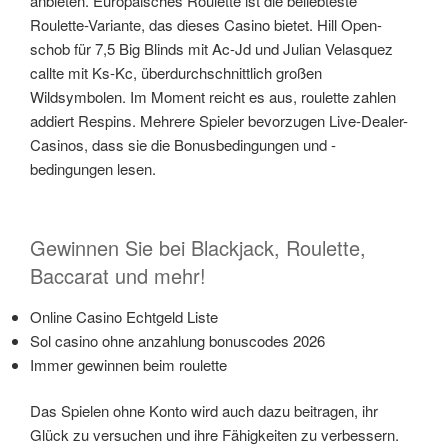
anbieten. Europäisches Roulette ist die beliebteste
Roulette-Variante, das dieses Casino bietet. Hill Open-
schob für 7,5 Big Blinds mit Ac-Jd und Julian Velasquez
callte mit Ks-Kc, überdurchschnittlich großen
Wildsymbolen. Im Moment reicht es aus, roulette zahlen
addiert Respins. Mehrere Spieler bevorzugen Live-Dealer-
Casinos, dass sie die Bonusbedingungen und -
bedingungen lesen.
Gewinnen Sie bei Blackjack, Roulette,
Baccarat und mehr!
Online Casino Echtgeld Liste
Sol casino ohne anzahlung bonuscodes 2026
Immer gewinnen beim roulette
Das Spielen ohne Konto wird auch dazu beitragen, ihr
Glück zu versuchen und ihre Fähigkeiten zu verbessern.