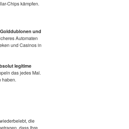
llar-Chips kämpfen.
le Golddublonen und
Sicheres Automaten
heken und Casinos in
bsolut legitime
ppeln das jedes Mal.
n haben.
wiederbelebt, die
etragen, dass Ihre