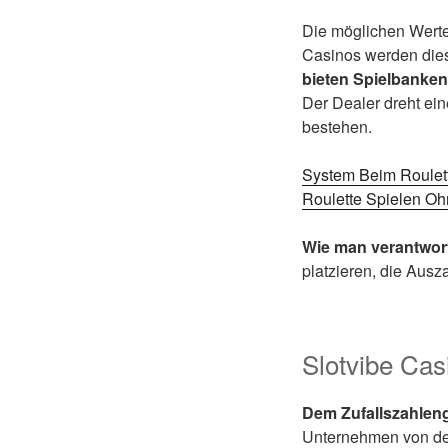
Die möglichen Werte 
Casinos werden diese
bieten Spielbanken
Der Dealer dreht ein
bestehen.
System Beim Roulet
Roulette Spielen Oh
Wie man verantwort
platzieren, die Ausz
Slotvibe Ca
Dem Zufallszahlenge
Unternehmen von der 