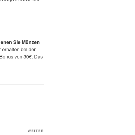
 denen Sie Münzen
 erhalten bei der
n Bonus von 30€. Das
Nächster
WEITER