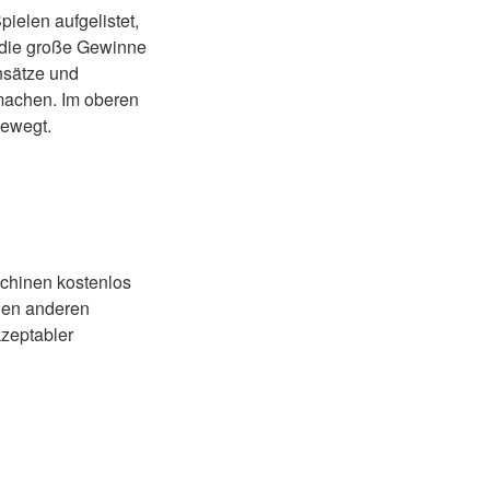
ielen aufgelistet,
 die große Gewinne
nsätze und
machen. Im oberen
bewegt.
schinen kostenlos
 den anderen
kzeptabler