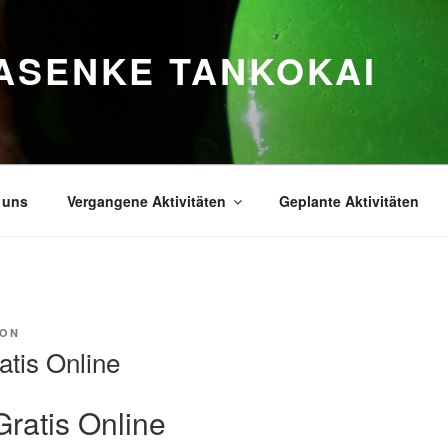
ASENKE TANKOKAI
 uns
Vergangene Aktivitäten
Geplante Aktivitäten
ON
atis Online
Gratis Online