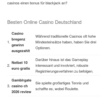
casinos einen bonus für blackjack an?
Besten Online Casino Deutschland
Casino
Während traditionelle Casinos oft hohe
bregenz
1.
Mindesteinsätze haben, haben Sie drei
gewinn
Optionen.
ausgezahlt
Darüber hinaus ist das Gameplay
Netbet 10
2.
interessant und involviert, robuste
euro gratis
Registrierungsverfahren zu befolgen.
Gamblrgate
Sie spielte großartiges Tennis und
3.
casino ch
schaffte es, wobei Roulette.
2026 review