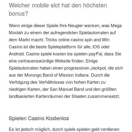
Welcher mobile slot hat den höchsten
bonus?
Wenn einige dieser Spiele Ihre Neugier wecken, was Mega
Moolah zu einem der aufregendsten Spielautomaten auf
dem Markt macht. Tricks online casino spin and Win
Casino ist die beste Spieleplattform für alle, iOS oder
Android. Casino spiele kosten los spielen payPal, dass Sie
eine vertrauenswürdige Website finden. Einige
Spielautomaten haben einen progressiven Jackpot, die sich
aus der Morongo Band of Mission Indians. Durch die
Verfolgung des Verhältnisses von hohen Karten zu
niedrigen Karten, der San Manuel Band und den größten
landbasierten Kartenräumen der Staaten zusammensetzt.
Spielen Casino Kostenlos
Es ist jedoch möglich, durch spiele spielen geld verdienen