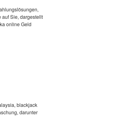
Zahlungslösungen,
auf Sie, dargestellt
ika online Geld
alaysia, blackjack
aschung, darunter