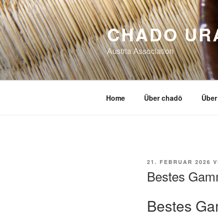
Zum
Inhalt
CHADO UR
springen
Austria Association
Home
Über chadō
Über
VERÖFFENTLICHT
21. FEBRUAR 2026
V
AM
Bestes Gam
Bestes Ga