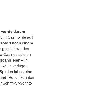
es wurde darum
t im Casino nie auf!
 sofort nach einem
s gespielt werden
ne-Casinos spielen
rganisieren – in
l-Konto verfügen.
pielen ist es eine
sind.
Retten konnten
Schritt-für-Schritt-