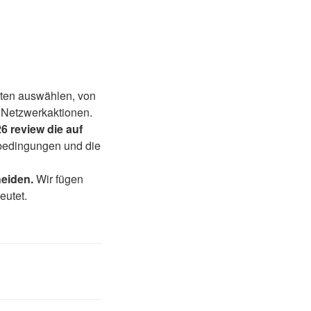
ten auswählen, von
d Netzwerkaktionen.
6 review die auf
sbedingungen und die
heiden.
Wir fügen
eutet.