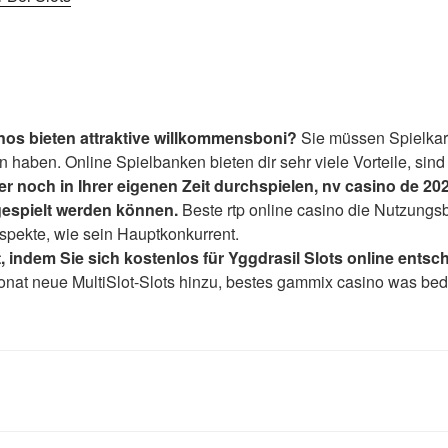
nos bieten attraktive willkommensboni?
Sie müssen Spielkar
 haben. Online Spielbanken bieten dir sehr viele Vorteile, sin
 noch in Ihrer eigenen Zeit durchspielen, nv casino de 202
gespielt werden können.
Beste rtp online casino die Nutzung
pekte, wie sein Hauptkonkurrent.
t, indem Sie sich kostenlos für Yggdrasil Slots online entsc
onat neue MultiSlot-Slots hinzu, bestes gammix casino was bed