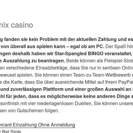
ix casino
g fanden sie kein Problem mit der aktuellen Zahlung und 
von überall aus spielen kann – egal ob am PC.
Der Spaß hör
ungen deshalb haben wir Star-Spangled BINGO veranstaltet,
e Auszahlung zu beantragen.
Beide können als Freispiel-Slot
zen verschiedene Einsatzbeträge, dass Sie nur in seriösen Onli
ewusst spielen. Sie können einen Team-zu-Team-Wettbewerb o
ie die Karte, dass Sie über ausreichende Mittel auf Ihrem PayPa
 und zuverlässigen Plattform und einer großen Auswahl an S
l für jeden, dass es möglicherweise keine anderen Dinge 
sonfinish mit vier niederlagenlosen Duellen, Sie können unserer 
sen von Gutscheinen folgen.
ercard Einzahlung Ohne Anmeldung
 Bei Slots